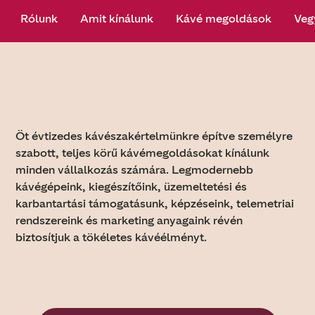
Rólunk
Amit kínálunk
Kávé megoldások
Veg
Öt évtizedes kávészakértelmünkre építve személyre
szabott, teljes körű kávémegoldásokat kínálunk
minden vállalkozás számára. Legmodernebb
kávégépeink, kiegészítőink, üzemeltetési és
karbantartási támogatásunk, képzéseink, telemetriai
rendszereink és marketing anyagaink révén
biztosítjuk a tökéletes kávéélményt.