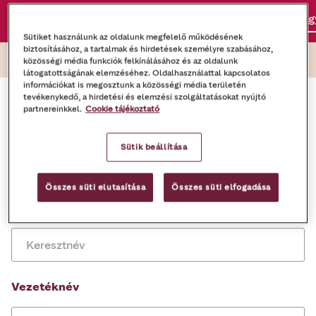
Rólunk
Amit kínálunk
Kávé megoldások
Veg
Sütiket használunk az oldalunk megfelelő működésének
biztosításához, a tartalmak és hirdetések személyre szabásához,
közösségi média funkciók felkínálásához és az oldalunk
látogatottságának elemzéséhez. Oldalhasználattal kapcsolatos
információkat is megosztunk a közösségi média területén
tevékenykedő, a hirdetési és elemzési szolgáltatásokat nyújtó
Kapcsolat
partnereinkkel.
Cookie tájékoztató
Kérjük töltse ki a lenti adatokat és
Sütik beállítása
kávéambasszadoraink keresni fogják személyre
szabott ajánlattal.
Összes süti elutasítása
Összes süti elfogadása
Keresztnév
Vezetéknév